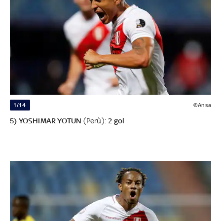
1/14
©Ansa
5) YOSHIMAR YOTUN
(Perù):
2 gol