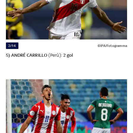
2/14
©IPA/Fotogramma
5) ANDRÉ CARRILLO
(Perù):
2 gol