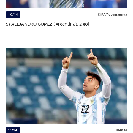
10/14
©IPA/Fotogramma
5) ALEJANDRO GOMEZ
(Argentina):
2 gol
11/14
©Ansa