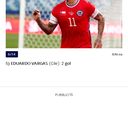
6/14
©Ansa
5) EDUARDO VARGAS
(Cile):
2 gol
PUBBLICITÀ