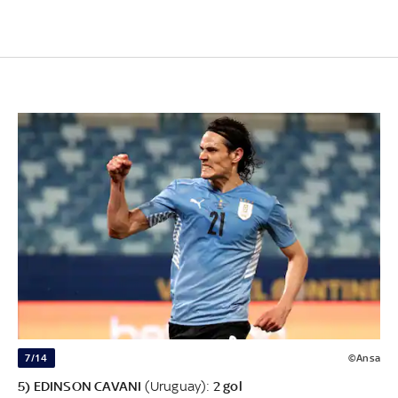
7/14
©Ansa
5) EDINSON CAVANI
(Uruguay):
2 gol