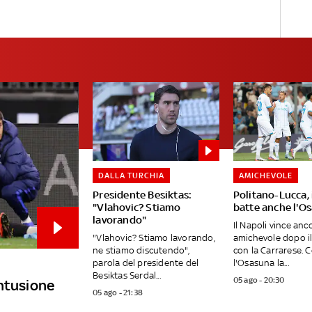
DALLA TURCHIA
AMICHEVOLE
Presidente Besiktas:
Politano-Lucca, 
"Vlahovic? Stiamo
batte anche l'O
lavorando"
Il Napoli vince anc
"Vlahovic? Stiamo lavorando,
amichevole dopo i
ne stiamo discutendo",
con la Carrarese. 
parola del presidente del
l'Osasuna la...
Besiktas Serdal...
05 ago - 20:30
ontusione
05 ago - 21:38