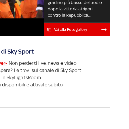
gradino più basso del podio
dopo la vittoria ai rigori
contro la Repubblica
Democratica del Congo nella
'finalina' per il 3°-4° posto.
Vai alla Fotogallery
Ripercorriamo l'edizione 2024
del torneo con tutti i risultati
LA FINALE: NIGERIA-COSTA
 di Sky Sport
D'AVORIO 1-2
ver-
Non perderti live, news e video
pere? Le trovi sul canale di Sky Sport
 in SkyLightsRoom
 disponibili e attivale subito