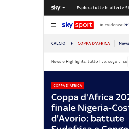
Esplora tutte le offerte S
In evidenza:
RI
CALCIO
COPPA D'AFRICA
New
News e Highlights, tutto live: seguici su
COPPA D'AFRICA
Coppa d'Africa 20
finale Nigeria-Cos
d'Avorio: battute
Sudafrica e Congo