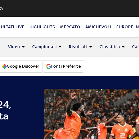
ky
SULTATI LIVE
HIGHLIGHTS
MERCATO
AMICHEVOLI
EUROPEI 
s
Video
Campionati
Risultati
Classifica
Ca
Google Discover
Fonti Preferite
24,
ta