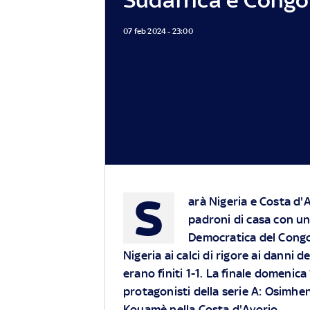
07 feb 2024 - 23:00
S
arà Nigeria e Costa d'A
padroni di casa con un
Democratica del Congo. 
Nigeria ai calci di rigore ai danni
erano finiti 1-1. La finale domenica
protagonisti della serie A: Osimh
Kouamè nella Costa d'Avorio