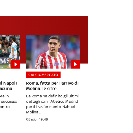
CALCIOMERCATO
il Napoli
Roma, fatta per l'arrivo di
sasuna
Molina: le cifre
ora in
La Roma ha definito gli ultimi
l successo
dettagli con l'Atletico Madrid
Contro
per il trasferimento Nahuel
Molina....
05 ago - 19:49