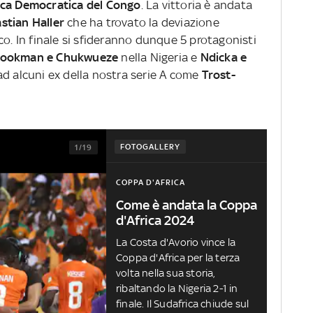
ca Democratica del Congo
. La vittoria è andata
stian Haller
che ha trovato la deviazione
co. In finale si sfideranno dunque 5 protagonisti
Lookman e Chukwueze
nella Nigeria e
Ndicka e
 ad alcuni ex della nostra serie A come
Trost-
FOTOGALLERY
1/19
COPPA D'AFRICA
Come è andata la Coppa
d'Africa 2024
La Costa d'Avorio vince la
Coppa d'Africa per la terza
volta nella sua storia,
ribaltando la Nigeria 2-1 in
finale. Il Sudafrica chiude sul