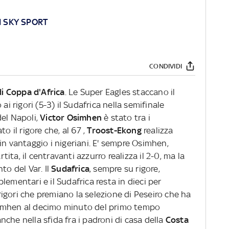
I SKY SPORT
CONDIVIDI
di Coppa d'Africa
. Le Super Eagles staccano il
ai rigori (5-3) il Sudafrica nella semifinale
del Napoli,
Victor Osimhen
è stato tra i
o il rigore che, al 67 ,
Troost-Ekong
realizza
in vantaggio i nigeriani. E' sempre Osimhen,
rtita, il centravanti azzurro realizza il 2-0, ma la
to del Var. Il
Sudafrica
, sempre su rigore,
lementari e il Sudafrica resta in dieci per
i rigori che premiano la selezione di Peseiro che ha
simhen al decimo minuto del primo tempo
che nella sfida fra i padroni di casa della
Costa