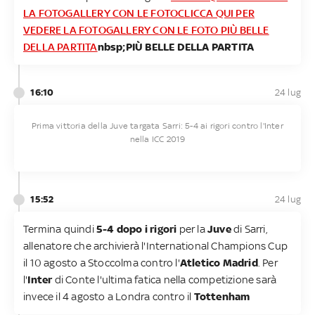
LA FOTOGALLERY CON LE FOTO
CLICCA QUI PER
VEDERE LA FOTOGALLERY CON LE FOTO PIÙ BELLE
DELLA PARTITA
nbsp;PIÙ BELLE DELLA PARTITA
16:10
24 lug
Prima vittoria della Juve targata Sarri: 5-4 ai rigori contro l'Inter
nella ICC 2019
15:52
24 lug
Termina quindi
5-4 dopo i rigori
per la
Juve
di Sarri,
allenatore che archivierà l'International Champions Cup
il 10 agosto a Stoccolma contro l'
Atletico Madrid
. Per
l'
Inter
di Conte l'ultima fatica nella competizione sarà
invece il 4 agosto a Londra contro il
Tottenham