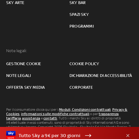
SKY ARTE
SKY BAR
SPAZI SKY
PROGRAMMI
Note legali:
GESTIONE COOKIE
COOKIE POLICY
NOTE LEGALI
DICHIARAZIONE DI ACCESSIBILITÀ
OFFERTA SKY MEDIA
CORPORATE
Per il consumatore clicca qui per i
Moduli, Condizioni contrattuali
,
Privacy &
Cookies
,
informazioni sulle modifiche contrattuali
o per
trasparenza
tariffaria
,
assistenza
e
contatti
. Tutti i marchi Sky e i diritti di proprietà
intellettuale in essi contenuti, sono di proprietà di Sky international AG e sono
utilizzati su licenza. Copyright 2026 Sky Italia - Sky Italia Srl Via Monte Penice, 7 -
20138 Milano P.IVA 04619241005. SkyTG24: ISSN 3035-1537 e SkySport: ISSN
Tutto Sky a 9€ per 30 giorni
3035-1545.
Segnalazione Abusi