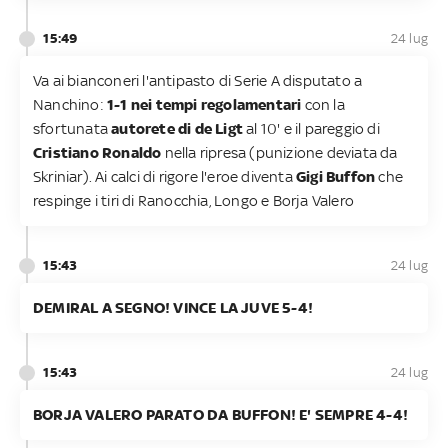
15:49
24 lug
Va ai bianconeri l'antipasto di Serie A disputato a
Nanchino:
1-1 nei tempi regolamentari
con la
sfortunata
autorete di de Ligt
al 10' e il pareggio di
Cristiano Ronaldo
nella ripresa (punizione deviata da
Skriniar). Ai calci di rigore l'eroe diventa
Gigi Buffon
che
respinge i tiri di Ranocchia, Longo e Borja Valero
15:43
24 lug
DEMIRAL A SEGNO! VINCE LA JUVE 5-4!
15:43
24 lug
BORJA VALERO PARATO DA BUFFON! E' SEMPRE 4-4!