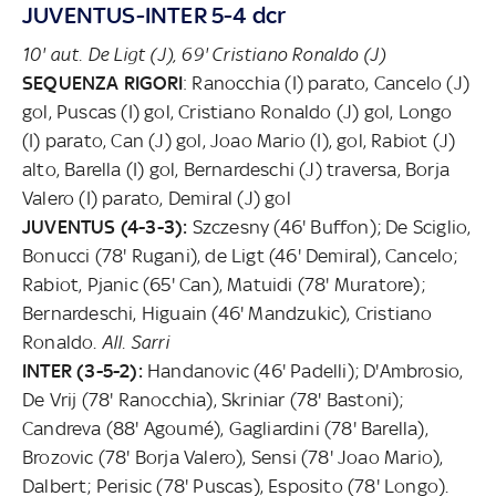
JUVENTUS-INTER 5-4 dcr
10' aut. De Ligt (J), 69' Cristiano Ronaldo (J)
SEQUENZA RIGORI
: Ranocchia (I) parato, Cancelo (J)
gol, Puscas (I) gol, Cristiano Ronaldo (J) gol, Longo
(I) parato, Can (J) gol, Joao Mario (I), gol, Rabiot (J)
alto, Barella (I) gol, Bernardeschi (J) traversa, Borja
Valero (I) parato, Demiral (J) gol
JUVENTUS (4-3-3):
Szczesny (46' Buffon); De Sciglio,
Bonucci (78' Rugani), de Ligt (46' Demiral), Cancelo;
Rabiot, Pjanic (65' Can), Matuidi (78' Muratore);
Bernardeschi, Higuain (46' Mandzukic), Cristiano
Ronaldo.
All. Sarri
INTER (3-5-2):
Handanovic (46' Padelli); D'Ambrosio,
De Vrij (78' Ranocchia), Skriniar (78' Bastoni);
Candreva (88' Agoumé), Gagliardini (78' Barella),
Brozovic (78' Borja Valero), Sensi (78' Joao Mario),
Dalbert; Perisic (78' Puscas), Esposito (78' Longo).