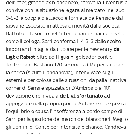
dell’Inter, grande ex bianconero, ritrova la Juventus e
convive con la situazione legata al mercato: nel suo
3-5-2 la coppia d’attacco è formata da Perisic e dal
giovane Esposito in attesa di novità dalla società.
Battuto all’esordio nell'International Champions Cup
come il collega, Sarri conferma il 4-3-3 dalle scelte
importanti: maglia da titolare per le new entry
de
Ligt
e
Rabiot
oltre ad
Higuain
, goleador contro il
Tottenham. Bastano 120 secondi a CR7 per suonare
la carica (sicuro Handanovic), Inter vivace sugli
esterni e pericolosa dalle situazioni da palla inattiva:
corner di Sensi e spizzata di D’Ambrosio al 10’,
deviazione che inguaia
de Ligt sfortunato
ad
appoggiare nella propria porta. Autorete che spezza
l’equilibrio e causa l’insofferenza a bordo campo di
Sarri per la gestione del match dei bianconeri. Meglio
gli uomini di Conte per intensità e chance: Candreva