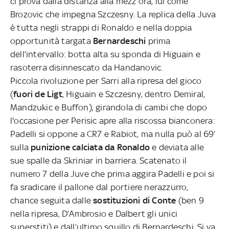
ci prova dalla distanza alla mezz’ora, lui come
Brozovic che impegna Szczesny. La replica della Juva
è tutta negli strappi di Ronaldo e nella doppia
opportunità targata
Bernardeschi
prima
dell’intervallo: botta alta su sponda di Higuain e
rasoterra disinnescato da Handanovic.
Piccola rivoluzione per Sarri alla ripresa del gioco
(
fuori de Ligt
, Higuain e Szczesny, dentro Demiral,
Mandzukic e Buffon), girandola di cambi che dopo
l'occasione per Perisic apre alla riscossa bianconera:
Padelli si oppone a CR7 e Rabiot, ma nulla può al 69’
sulla
punizione calciata da Ronaldo
e deviata alle
sue spalle da Skriniar in barriera. Scatenato il
numero 7 della Juve che prima aggira Padelli e poi si
fa sradicare il pallone dal portiere nerazzurro,
chance seguita dalle
sostituzioni di Conte
(ben 9
nella ripresa, D’Ambrosio e Dalbert gli unici
superstiti) e dall’ultimo squillo di Bernardeschi. Si va