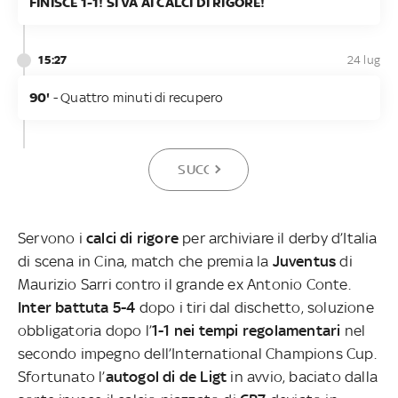
​FINISCE 1-1! SI VA AI CALCI DI RIGORE!
15:27
24 lug
90'
- Quattro minuti di recupero
SUCCESSIVA
Servono i
calci di rigore
per archiviare il derby d’Italia
di scena in Cina, match che premia la
Juventus
di
Maurizio Sarri contro il grande ex Antonio Conte.
Inter battuta 5-4
dopo i tiri dal dischetto, soluzione
obbligatoria dopo l’
1-1 nei tempi regolamentari
nel
secondo impegno dell’International Champions Cup.
Sfortunato l’
autogol di de Ligt
in avvio, baciato dalla