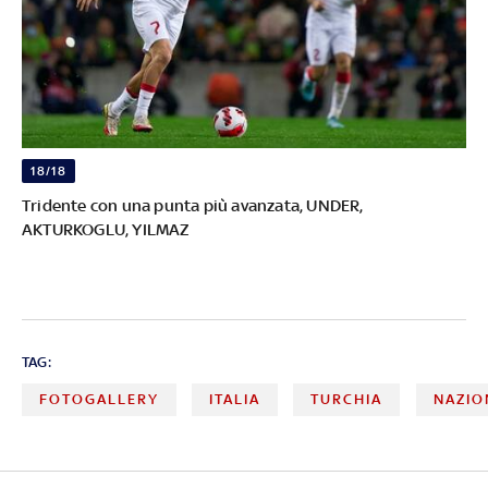
18/18
Tridente con una punta più avanzata, UNDER,
AKTURKOGLU, YILMAZ
TAG:
FOTOGALLERY
ITALIA
TURCHIA
NAZIO