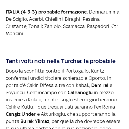
ITALIA (4-3-3) probabile formazione
: Donnarumma;
De Sciglio, Acerbi, Chiellini, Biraghi; Pessina,
Cristante, Tonali; Zaniolo, Scamacca, Raspadori. Ct.:
Mancini.
Tanti volti noti nella Turchia: la probabile
Dopo la sconfitta contro il Portogallo, Kuntz
conferma l'undici titolare schierato a Oporto. In
porta c'è Cakir. Difesa a tre con Kabak,
Demiral
e
Soyuncu. Centrocampo con
Calhanoglu
in mezzo
insieme a Kokcu, mentre sugli esterni giocheranno
Celik e Kutlu. I due trequartisti saranno l'ex Roma
Cengiz Under
e Akturkoglu, che supporteranno la
punta
Burak Yilmaz
, per quella che dovrebbe essere
la sua ultima partita con la sua nazionale, dopo