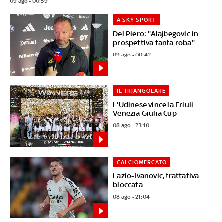
09 ago - 00:59
A SKY SPORT
Del Piero: "Alajbegovic in
prospettiva tanta roba"
09 ago - 00:42
IL TRIANGOLARE
L'Udinese vince la Friuli
Venezia Giulia Cup
08 ago - 23:10
CALCIOMERCATO
Lazio-Ivanovic, trattativa
bloccata
08 ago - 21:04