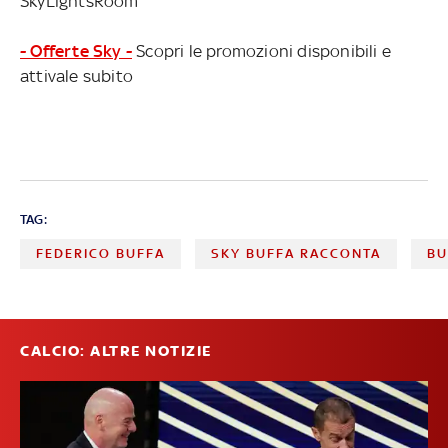
SkyLightsRoom
- Offerte Sky -
Scopri le promozioni disponibili e
attivale subito
TAG:
FEDERICO BUFFA
SKY BUFFA RACCONTA
BU
CALCIO: ALTRE NOTIZIE