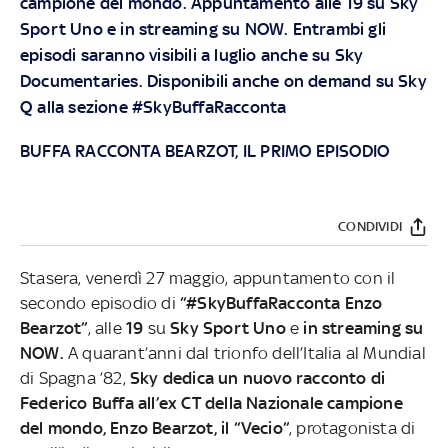
campione del mondo. Appuntamento alle 19 su Sky
Sport Uno e in streaming su NOW.
Entrambi gli
episodi saranno visibili a luglio anche su Sky
Documentaries. Disponibili anche on demand su Sky
Q alla sezione #SkyBuffaRacconta
BUFFA RACCONTA BEARZOT, IL PRIMO EPISODIO
CONDIVIDI
Stasera, venerdì 27 maggio, appuntamento con il
secondo episodio di
“#SkyBuffaRacconta Enzo
Bearzot”
, alle
19
su
Sky Sport Uno
e
in streaming su
NOW.
A quarant’anni dal trionfo dell’Italia al Mundial
di Spagna ’82,
Sky dedica un nuovo racconto di
Federico Buffa all’ex CT della Nazionale campione
del mondo, Enzo Bearzot, il “Vecio”
, protagonista di