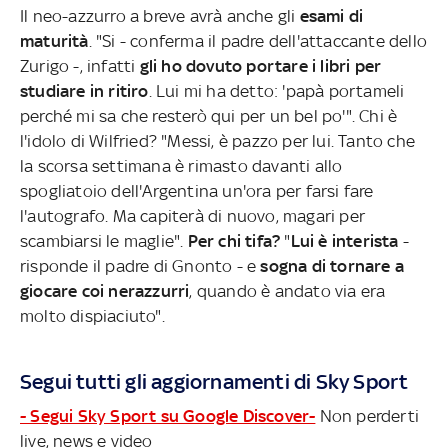
Il neo-azzurro a breve avrà anche gli
esami di
maturità
. "Si - conferma il padre dell'attaccante dello
Zurigo -, infatti
gli ho dovuto portare i libri per
studiare in ritiro
. Lui mi ha detto: 'papà portameli
perché mi sa che resterò qui per un bel po'". Chi è
l'idolo di Wilfried? "Messi, è pazzo per lui. Tanto che
la scorsa settimana è rimasto davanti allo
spogliatoio dell'Argentina un'ora per farsi fare
l'autografo. Ma capiterà di nuovo, magari per
scambiarsi le maglie".
Per chi tifa?
"
Lui è interista
-
risponde il padre di Gnonto - e
sogna di tornare a
giocare coi nerazzurri
, quando è andato via era
molto dispiaciuto".
Segui tutti gli aggiornamenti di Sky Sport
- Segui Sky Sport su Google Discover-
Non perderti
live, news e video