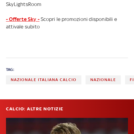
SkyLightsRoom
- Offerte Sky -
Scopri le promozioni disponibili e
attivale subito
TAG:
NAZIONALE ITALIANA CALCIO
NAZIONALE
F
CALCIO: ALTRE NOTIZIE