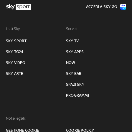
ACCEDI A SKY GO
I siti Sky:
Servizi:
SKY SPORT
SKY TV
SKY TG24
SKY APPS
SKY VIDEO
NOW
SKY ARTE
SKY BAR
SPAZI SKY
PROGRAMMI
Note legali:
GESTIONE COOKIE
COOKIE POLICY