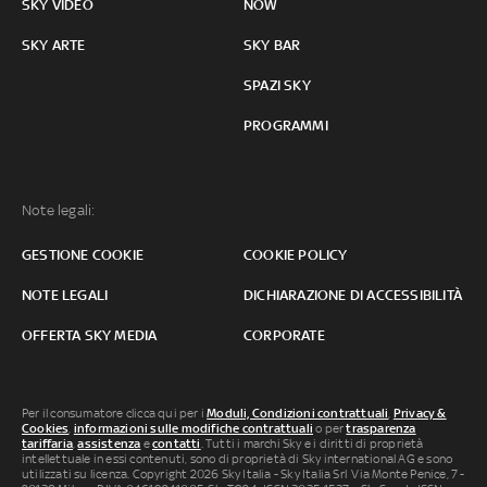
SKY VIDEO
NOW
SKY ARTE
SKY BAR
SPAZI SKY
PROGRAMMI
Note legali:
GESTIONE COOKIE
COOKIE POLICY
NOTE LEGALI
DICHIARAZIONE DI ACCESSIBILITÀ
OFFERTA SKY MEDIA
CORPORATE
Per il consumatore clicca qui per i
Moduli, Condizioni contrattuali
,
Privacy &
Cookies
,
informazioni sulle modifiche contrattuali
o per
trasparenza
tariffaria
,
assistenza
e
contatti
. Tutti i marchi Sky e i diritti di proprietà
intellettuale in essi contenuti, sono di proprietà di Sky international AG e sono
utilizzati su licenza. Copyright 2026 Sky Italia - Sky Italia Srl Via Monte Penice, 7 -