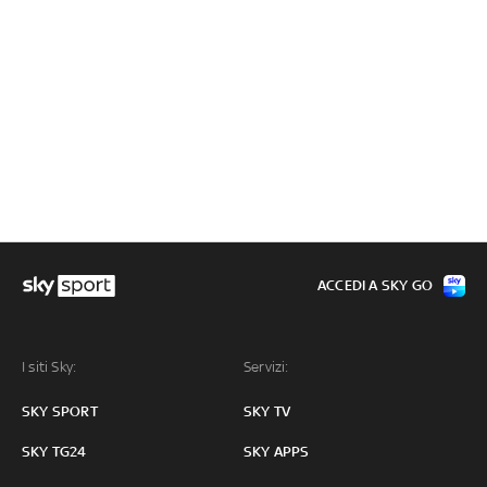
ACCEDI A SKY GO
I siti Sky:
Servizi:
SKY SPORT
SKY TV
SKY TG24
SKY APPS