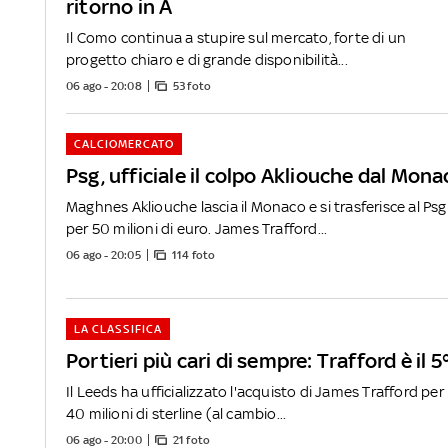
ritorno in A
Il Como continua a stupire sul mercato, forte di un
progetto chiaro e di grande disponibilità...
06 ago - 20:08
53 foto
CALCIOMERCATO
Psg, ufficiale il colpo Akliouche dal Mona
Maghnes Akliouche lascia il Monaco e si trasferisce al Psg
per 50 milioni di euro. James Trafford...
06 ago - 20:05
114 foto
LA CLASSIFICA
Portieri più cari di sempre: Trafford è il 5
Il Leeds ha ufficializzato l'acquisto di James Trafford per
40 milioni di sterline (al cambio...
06 ago - 20:00
21 foto