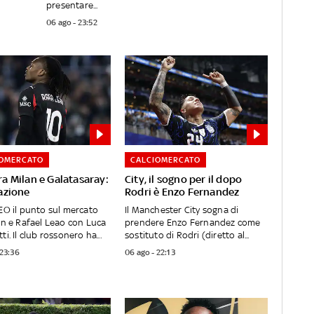
presentare...
06 ago - 23:52
IOMERCATO
CALCIOMERCATO
ra Milan e Galatasaray:
City, il sogno per il dopo
uazione
Rodri è Enzo Fernandez
EO il punto sul mercato
Il Manchester City sogna di
an e Rafael Leao con Luca
prendere Enzo Fernandez come
i. Il club rossonero ha...
sostituto di Rodri (diretto al...
 23:36
06 ago - 22:13