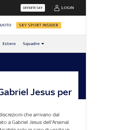
LOGIN
OFFERTE SKY
NUOTO
SKY SPORT INSIDER
Estero
Squadre
Gabriel Jesus per
iscrezioni che arrivano dal
sato a Gabriel Jesus dell'Arsenal.
cabile solo in caso di uscite in...