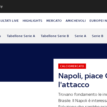
ky
SULTATI LIVE
HIGHLIGHTS
MERCATO
AMICHEVOLI
EUROPEI 
s
Tabellone Serie A
Tabellone Serie B
Serie A
Serie B
CALCIOMERCATO
Napoli, piace 
l'attacco
Trovano fondamento le ind
Brasile. Il Napoli è interes
Soluzione che sarebbe prati