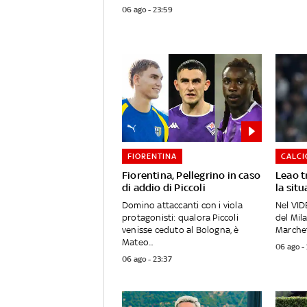
06 ago - 23:59
FIORENTINA
CALC
Fiorentina, Pellegrino in caso
Leao t
di addio di Piccoli
la sit
Domino attaccanti con i viola
Nel VID
protagonisti: qualora Piccoli
del Mil
venisse ceduto al Bologna, è
Marchett
Mateo...
06 ago -
06 ago - 23:37