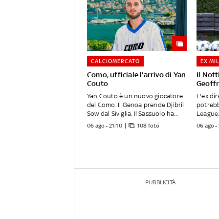
CALCIOMERCATO
EX MI
Como, ufficiale l'arrivo di Yan
Il Not
Couto
Geoff
Yan Couto è un nuovo giocatore
L'ex di
del Como. Il Genoa prende Djibril
potrebb
Sow dal Siviglia. Il Sassuolo ha...
League.
06 ago - 21:10
108 foto
06 ago -
PUBBLICITÀ