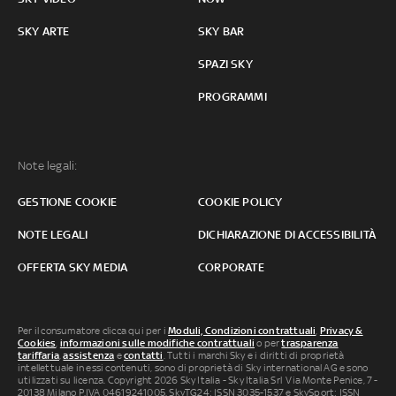
SKY ARTE
SKY BAR
SPAZI SKY
PROGRAMMI
Note legali:
GESTIONE COOKIE
COOKIE POLICY
NOTE LEGALI
DICHIARAZIONE DI ACCESSIBILITÀ
OFFERTA SKY MEDIA
CORPORATE
Per il consumatore clicca qui per i
Moduli, Condizioni contrattuali
,
Privacy &
Cookies
,
informazioni sulle modifiche contrattuali
o per
trasparenza
tariffaria
,
assistenza
e
contatti
. Tutti i marchi Sky e i diritti di proprietà
intellettuale in essi contenuti, sono di proprietà di Sky international AG e sono
utilizzati su licenza. Copyright 2026 Sky Italia - Sky Italia Srl Via Monte Penice, 7 -
20138 Milano P.IVA 04619241005. SkyTG24: ISSN 3035-1537 e SkySport: ISSN