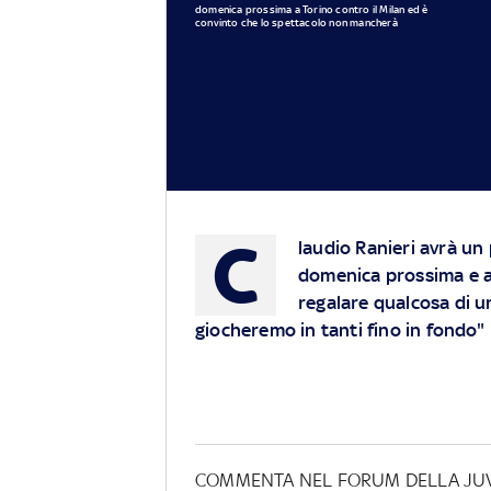
domenica prossima a Torino contro il Milan ed è
convinto che lo spettacolo non mancherà
C
laudio Ranieri avrà un 
domenica prossima e a
regalare qualcosa di un
giocheremo in tanti fino in fondo"
COMMENTA NEL FORUM DELLA JU