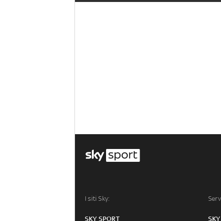
I siti Sky:
Serv
SKY SPORT
SKY