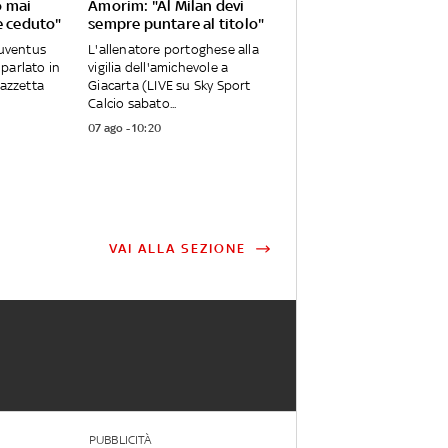
o mai
Amorim: "Al Milan devi
e ceduto"
sempre puntare al titolo"
Juventus
L'allenatore portoghese alla
parlato in
vigilia dell'amichevole a
Gazzetta
Giacarta (LIVE su Sky Sport
Calcio sabato...
07 ago - 10:20
VAI ALLA SEZIONE
PUBBLICITÀ