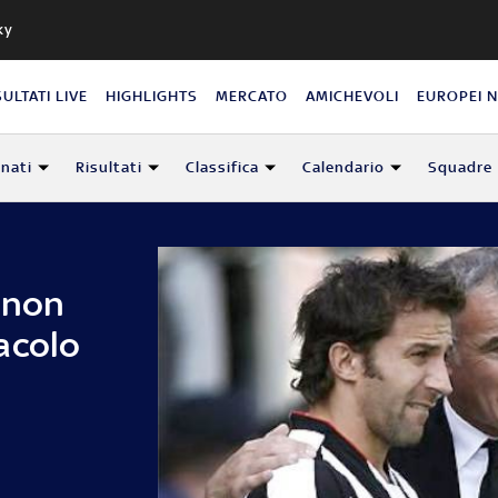
ky
SULTATI LIVE
HIGHLIGHTS
MERCATO
AMICHEVOLI
EUROPEI 
nati
Risultati
Classifica
Calendario
Squadre
 non
acolo