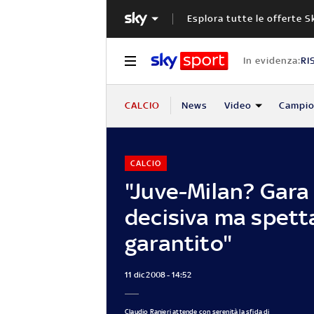
Esplora tutte le offerte S
In evidenza:
RI
CALCIO
News
Video
Campio
CALCIO
"Juve-Milan? Gara
decisiva ma spett
garantito"
11 dic 2008 - 14:52
Claudio Ranieri attende con serenità la sfida di