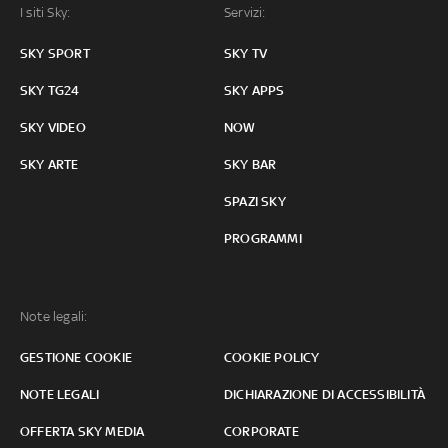
I siti Sky:
Servizi:
SKY SPORT
SKY TV
SKY TG24
SKY APPS
SKY VIDEO
NOW
SKY ARTE
SKY BAR
SPAZI SKY
PROGRAMMI
Note legali:
GESTIONE COOKIE
COOKIE POLICY
NOTE LEGALI
DICHIARAZIONE DI ACCESSIBILITÀ
OFFERTA SKY MEDIA
CORPORATE