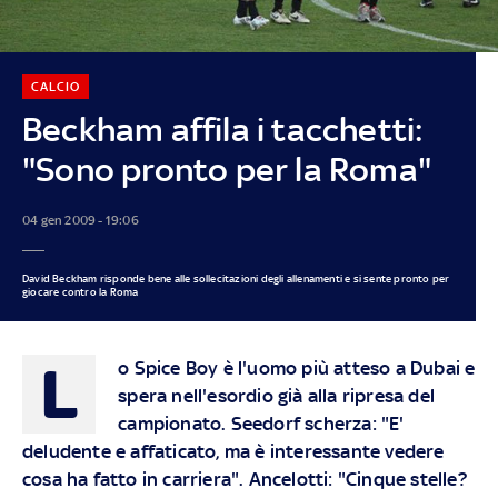
CALCIO
Beckham affila i tacchetti:
"Sono pronto per la Roma"
04 gen 2009 - 19:06
David Beckham risponde bene alle sollecitazioni degli allenamenti e si sente pronto per
giocare contro la Roma
L
o Spice Boy è l'uomo più atteso a Dubai e
spera nell'esordio già alla ripresa del
campionato. Seedorf scherza: "E'
deludente e affaticato, ma è interessante vedere
cosa ha fatto in carriera". Ancelotti: "Cinque stelle?