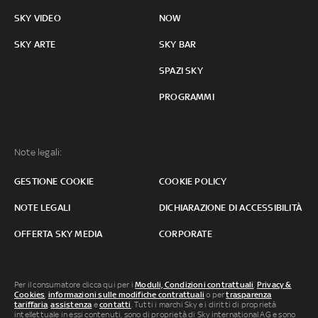
SKY VIDEO
NOW
SKY ARTE
SKY BAR
SPAZI SKY
PROGRAMMI
Note legali:
GESTIONE COOKIE
COOKIE POLICY
NOTE LEGALI
DICHIARAZIONE DI ACCESSIBILITÀ
OFFERTA SKY MEDIA
CORPORATE
Per il consumatore clicca qui per i
Moduli, Condizioni contrattuali
,
Privacy &
Cookies
,
informazioni sulle modifiche contrattuali
o per
trasparenza
tariffaria
,
assistenza
e
contatti
. Tutti i marchi Sky e i diritti di proprietà
intellettuale in essi contenuti, sono di proprietà di Sky international AG e sono