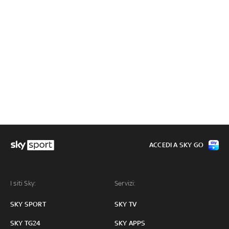
ACCEDI A SKY GO
I siti Sky:
Servizi:
SKY SPORT
SKY TV
SKY TG24
SKY APPS