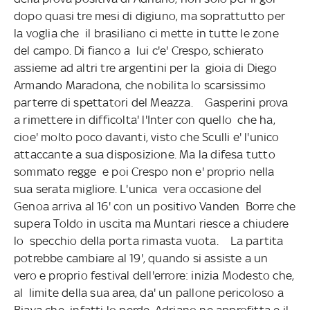
dopo quasi tre mesi di digiuno, ma soprattutto per
la voglia che
il brasiliano ci mette in tutte le zone
del campo. Di fianco a
lui c'e' Crespo, schierato
assieme ad altri tre argentini per la
gioia di Diego
Armando Maradona, che nobilita lo scarsissimo
parterre di spettatori del Meazza.
Gasperini prova
a rimettere in difficolta' l'Inter con quello
che ha,
cioe' molto poco davanti, visto che Sculli e' l'unico
attaccante a sua disposizione. Ma la difesa tutto
sommato regge
e poi Crespo non e' proprio nella
sua serata migliore. L'unica
vera occasione del
Genoa arriva al 16' con un positivo Vanden
Borre che
supera Toldo in uscita ma Muntari riesce a chiudere
lo
specchio della porta rimasta vuota.
La partita
potrebbe cambiare al 19', quando si assiste a un
vero e proprio festival dell'errore: inizia Modesto che,
al
limite della sua area, da' un pallone pericoloso a
Biava che
infatti lo perde. Adriano ne approfitta e il