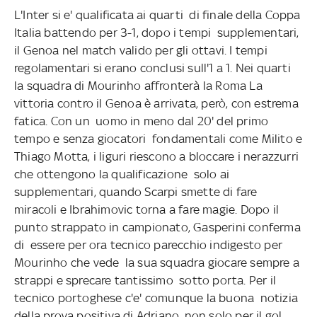
L'Inter si e' qualificata ai quarti
di finale della Coppa
Italia battendo per 3-1, dopo i tempi
supplementari,
il Genoa nel match valido per gli ottavi. I tempi
regolamentari si erano conclusi sull'1 a 1. Nei quarti
la squadra di Mourinho affronterà la Roma La
vittoria contro il Genoa è arrivata, però, con estrema
fatica. Con un
uomo in meno dal 20' del primo
tempo e senza giocatori
fondamentali come Milito e
Thiago Motta, i liguri riescono a bloccare i nerazzurri
che ottengono la qualificazione
solo ai
supplementari, quando Scarpi smette di fare
miracoli e Ibrahimovic torna a fare magie. Dopo il
punto strappato in campionato, Gasperini conferma
di
essere per ora tecnico parecchio indigesto per
Mourinho che vede
la sua squadra giocare sempre a
strappi e sprecare tantissimo
sotto porta. Per il
tecnico portoghese c'e' comunque la buona
notizia
della prova positiva di Adriano, non solo per il gol