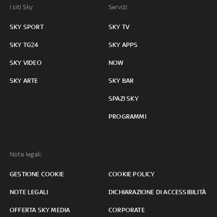
I siti Sky:
Servizi:
SKY SPORT
SKY TV
SKY TG24
SKY APPS
SKY VIDEO
NOW
SKY ARTE
SKY BAR
SPAZI SKY
PROGRAMMI
Note legali:
GESTIONE COOKIE
COOKIE POLICY
NOTE LEGALI
DICHIARAZIONE DI ACCESSIBILITÀ
OFFERTA SKY MEDIA
CORPORATE