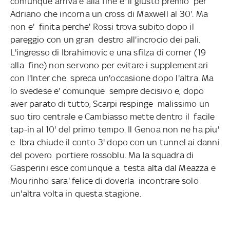
comunque arriva e alla fine e' il giusto premio
per
Adriano che incorna un cross di Maxwell al 30'. Ma
non e'
finita perche' Rossi trova subito dopo il
pareggio con un gran
destro all'incrocio dei pali.
L'ingresso di Ibrahimovic e una sfilza di corner (19
alla
fine) non servono per evitare i supplementari
con l'Inter che
spreca un'occasione dopo l'altra. Ma
lo svedese e' comunque
sempre decisivo e, dopo
aver parato di tutto, Scarpi respinge
malissimo un
suo tiro centrale e Cambiasso mette dentro il
facile
tap-in al 10' del primo tempo. Il Genoa non ne ha piu'
e
Ibra chiude il conto 3' dopo con un tunnel ai danni
del povero
portiere rossoblu. Ma la squadra di
Gasperini esce comunque a
testa alta dal Meazza e
Mourinho sara' felice di doverla
incontrare solo
un'altra volta in questa stagione.