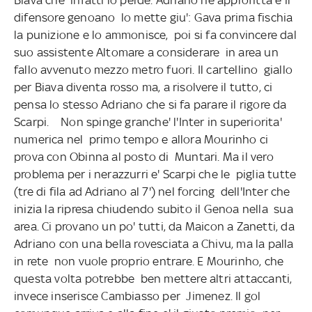
difensore genoano
lo mette giu': Gava prima fischia
la punizione e lo ammonisce,
poi si fa convincere dal
suo assistente Altomare a considerare
in area un
fallo avvenuto mezzo metro fuori. Il cartellino
giallo
per Biava diventa rosso ma, a risolvere il tutto, ci
pensa lo stesso Adriano che si fa parare il rigore da
Scarpi.
Non spinge granche' l'Inter in superiorita'
numerica nel
primo tempo e allora Mourinho ci
prova con Obinna al posto di
Muntari. Ma il vero
problema per i nerazzurri e' Scarpi che le
piglia tutte
(tre di fila ad Adriano al 7') nel forcing
dell'Inter che
inizia la ripresa chiudendo subito il Genoa nella
sua
area. Ci provano un po' tutti, da Maicon a Zanetti, da
Adriano con una bella rovesciata a Chivu, ma la palla
in rete
non vuole proprio entrare. E Mourinho, che
questa volta potrebbe
ben mettere altri attaccanti,
invece inserisce Cambiasso per
Jimenez. Il gol