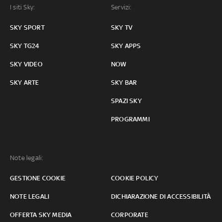
I siti Sky:
Servizi:
SKY SPORT
SKY TV
SKY TG24
SKY APPS
SKY VIDEO
NOW
SKY ARTE
SKY BAR
SPAZI SKY
PROGRAMMI
Note legali:
GESTIONE COOKIE
COOKIE POLICY
NOTE LEGALI
DICHIARAZIONE DI ACCESSIBILITÀ
OFFERTA SKY MEDIA
CORPORATE