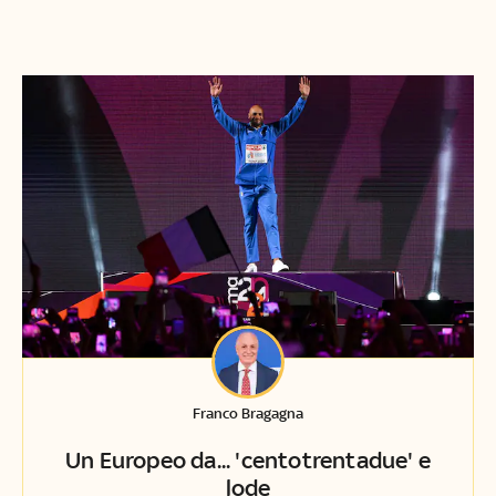
Franco Bragagna
Un Europeo da... 'centotrentadue' e
lode