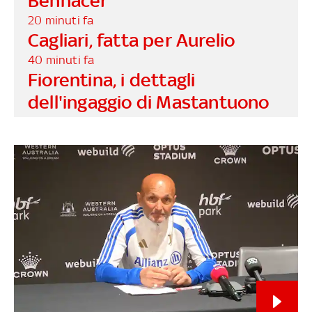
Bennacer
20 minuti fa
Cagliari, fatta per Aurelio
40 minuti fa
Fiorentina, i dettagli
dell'ingaggio di Mastantuono