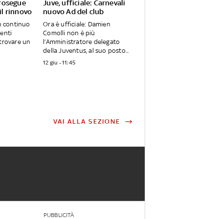
rosegue
Juve, ufficiale: Carnevali
 il rinnovo
nuovo Ad del club
in continuo
Ora è ufficiale: Damien
genti
Comolli non è più
 trovare un
l’Amministratore delegato
della Juventus, al suo posto...
12 giu - 11:45
VAI ALLA SEZIONE
PUBBLICITÀ