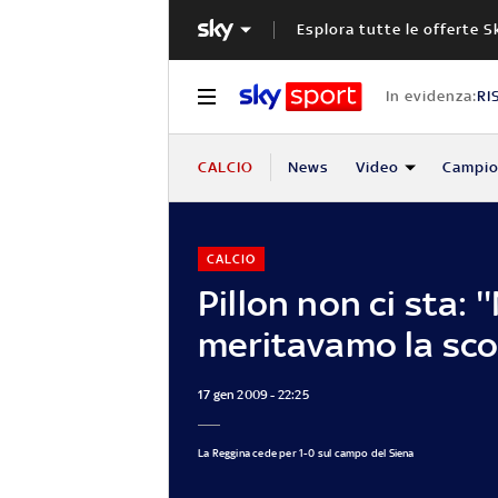
Esplora tutte le offerte S
In evidenza:
RI
CALCIO
News
Video
Campio
CALCIO
Pillon non ci sta: 
meritavamo la scon
17 gen 2009 - 22:25
La Reggina cede per 1-0 sul campo del Siena