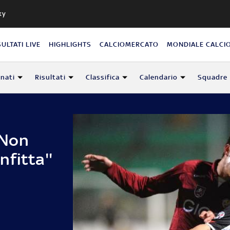
ky
SULTATI LIVE
HIGHLIGHTS
CALCIOMERCATO
MONDIALE CALCI
nati
Risultati
Classifica
Calendario
Squadre
''Non
fitta''