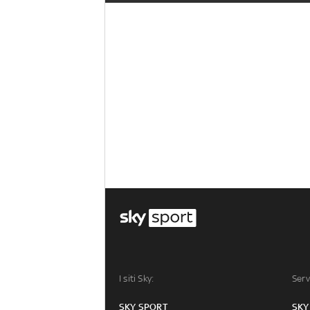
I siti Sky:
Serv
SKY SPORT
SKY