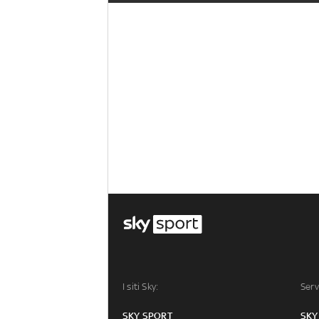
I siti Sky:
Serv
SKY SPORT
SKY