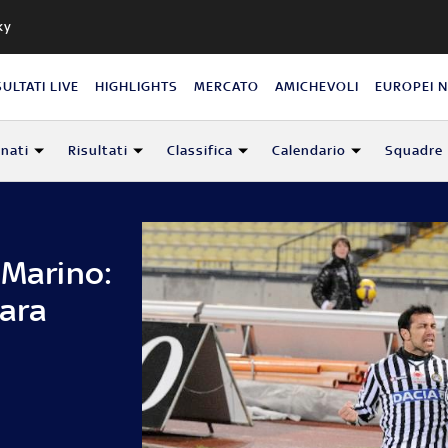
ky
SULTATI LIVE
HIGHLIGHTS
MERCATO
AMICHEVOLI
EUROPEI 
nati
Risultati
Classifica
Calendario
Squadre
 Marino:
gara