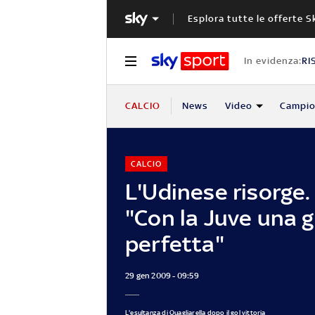
Esplora tutte le offerte S
In evidenza:
RI
CALCIO
News
Video
Campio
CALCIO
L'Udinese risorge.
"Con la Juve una 
perfetta"
29 gen 2009 - 09:59
L'esultanza di Quagliarella dopo il gol vittoria