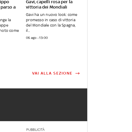
Pippo
Gavi, capelli rosa per la
mparso a
vittoria dei Mondiali
Gavi ha un nuovo look: come
ange la
promesso in caso di vittoria
seppe
del Mondiale con la Spagna,
 noto come
il...
06 ago - 13:00
VAI ALLA SEZIONE
PUBBLICITÀ