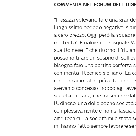
COMMENTA NEL FORUM DELL'UDI
"I ragazzi volevano fare una grande pa
lunghissimo periodo negativo, sia
a caro prezzo. Oggi però la squadr
contento". Finalmente Pasquale Mari
sua Udinese. E che ritorno. I friula
possono tirare un sospiro di sollie
bisogna fare una partita perfetta so
commenta il tecnico siciliano- La co
che abbiamo fatto più attenzione sui
avevamo concesso troppo agli avvers
società friulana, che ha sempre dato
l'Udinese, una delle poche società 
complessivamente e non si lascia co
altri tecnici. La società mi è stata
mi hanno fatto sempre lavorare se