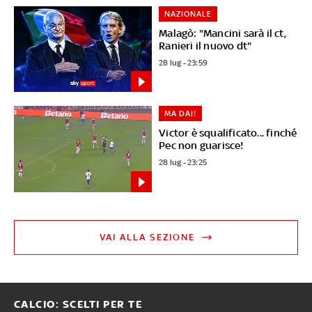
NAZIONALE
Malagò: "Mancini sarà il ct,
Ranieri il nuovo dt"
28 lug - 23:59
MA DAI!
Victor è squalificato... finché
Pec non guarisce!
28 lug - 23:25
VAI ALLA SEZIONE
CALCIO: SCELTI PER TE