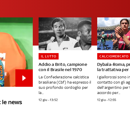
IL LUTTO
CALCIOMERCATO
Addio a Brito, campione
Dybala-Roma, p
con il Brasile nel 1970
la trattativa per
La Confederazione calcistica
I giallorossi sono 
brasiliana (Cbf) ha espresso il
contatto con gli a
suo profondo cordoglio per
dell'argentino per
la...
accordo per...
12 giu - 13:52
12 giu - 12:55
: le news