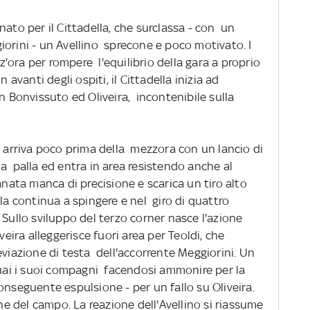
nato per il Cittadella, che surclassa - con un
iorini - un Avellino sprecone e poco motivato. I
ora per rompere l'equilibrio della gara a proprio
 avanti degli ospiti, il Cittadella inizia ad
on Bonvissuto ed Oliveira, incontenibile sulla
a arriva poco prima della mezzora con un lancio di
a palla ed entra in area resistendo anche al
anata manca di precisione e scarica un tiro alto
lla continua a spingere e nel giro di quattro
 Sullo sviluppo del terzo corner nasce l'azione
veira alleggerisce fuori area per Teoldi, che
eviazione di testa dell'accorrente Meggiorini. Un
ai i suoi compagni facendosi ammonire per la
nseguente espulsione - per un fallo su Oliveira.
ne del campo. La reazione dell'Avellino si riassume