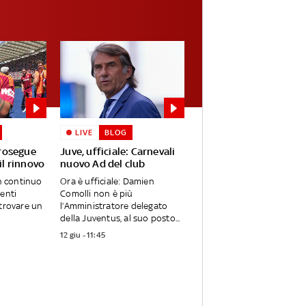
LIVE
BLOG
rosegue
Juve, ufficiale: Carnevali
 il rinnovo
nuovo Ad del club
in continuo
Ora è ufficiale: Damien
genti
Comolli non è più
 trovare un
l’Amministratore delegato
della Juventus, al suo posto...
12 giu - 11:45