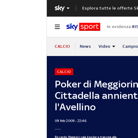
Esplora tutte le offerte S
In evidenza:
RI
CALCIO
News
Video
Campio
CALCIO
Poker di Meggiorini
Cittadella annien
l'Avellino
09 feb 2009 - 22:46
Riccardo Meggiori cala il poker e trascina alla