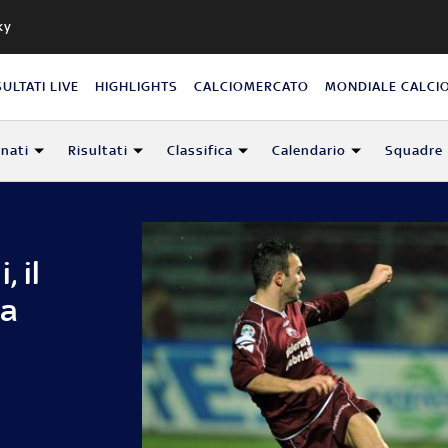
ky
SULTATI LIVE
HIGHLIGHTS
CALCIOMERCATO
MONDIALE CALCI
nati
Risultati
Classifica
Calendario
Squadre
, il
ta