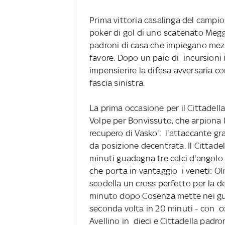
Prima vittoria casalinga del campio
poker di gol di uno scatenato Megg
padroni di casa che impiegano mezz'
favore. Dopo un paio di incursioni in
impensierire la difesa avversaria c
fascia sinistra.
La prima occasione per il Cittadell
Volpe per Bonvissuto, che arpiona l
recupero di Vasko': l'attaccante gr
da posizione decentrata. Il Cittade
minuti guadagna tre calci d'angolo.
che porta in vantaggio i veneti: Oli
scodella un cross perfetto per la d
minuto dopo Cosenza mette nei gu
seconda volta in 20 minuti - con co
Avellino in dieci e Cittadella padro