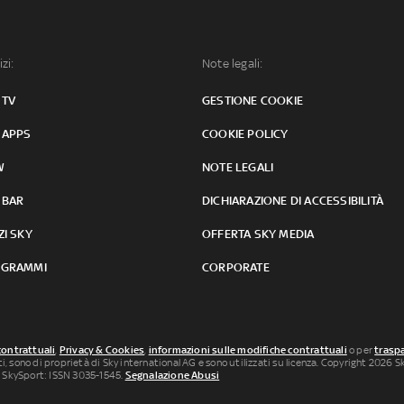
izi:
Note legali:
 TV
GESTIONE COOKIE
 APPS
COOKIE POLICY
W
NOTE LEGALI
 BAR
DICHIARAZIONE DI ACCESSIBILITÀ
ZI SKY
OFFERTA SKY MEDIA
GRAMMI
CORPORATE
contrattuali
,
Privacy & Cookies
,
informazioni sulle modifiche contrattuali
o per
traspa
uti, sono di proprietà di Sky international AG e sono utilizzati su licenza. Copyright 2026 Sky
 SkySport: ISSN 3035-1545.
Segnalazione Abusi