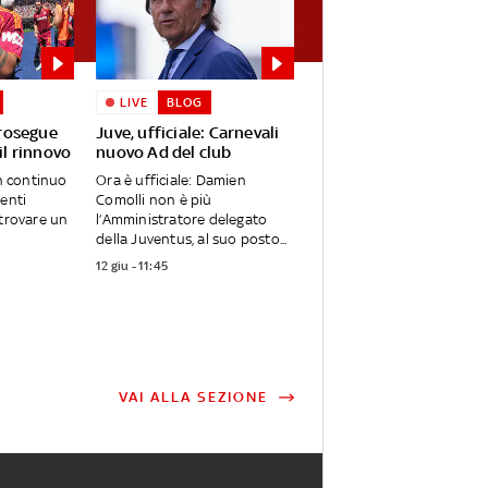
LIVE
BLOG
rosegue
Juve, ufficiale: Carnevali
 il rinnovo
nuovo Ad del club
in continuo
Ora è ufficiale: Damien
genti
Comolli non è più
 trovare un
l’Amministratore delegato
della Juventus, al suo posto...
12 giu - 11:45
VAI ALLA SEZIONE