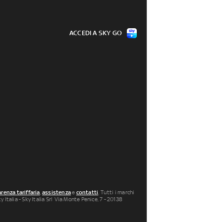
ACCEDI A SKY GO
renza tariffaria
,
assistenza
e
contatti
. Tutti i marchi
 Italia - Sky Italia Srl Via Monte Penice, 7 - 20138