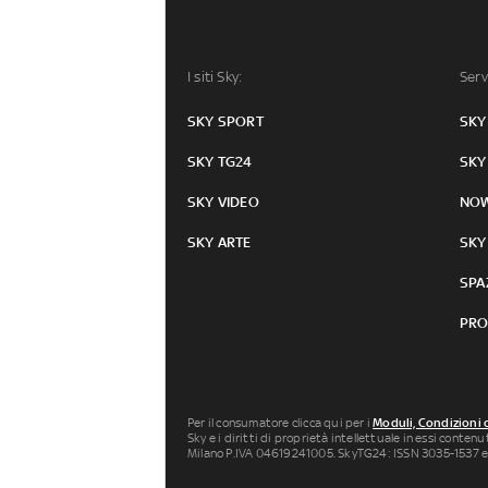
I siti Sky:
Serv
SKY SPORT
SKY
SKY TG24
SKY
SKY VIDEO
NO
SKY ARTE
SKY
SPA
PRO
Per il consumatore clicca qui per i
Moduli, Condizioni 
Sky e i diritti di proprietà intellettuale in essi conten
Milano P.IVA 04619241005. SkyTG24: ISSN 3035-1537 e