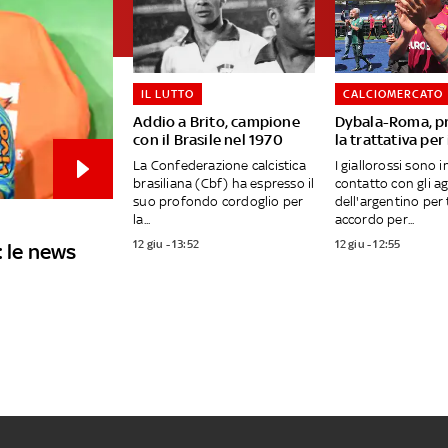
IL LUTTO
CALCIOMERCATO
Addio a Brito, campione
Dybala-Roma, p
con il Brasile nel 1970
la trattativa per
La Confederazione calcistica
I giallorossi sono 
brasiliana (Cbf) ha espresso il
contatto con gli a
suo profondo cordoglio per
dell'argentino per
la...
accordo per...
12 giu - 13:52
12 giu - 12:55
: le news