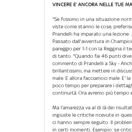
VINCERE E’ ANCORA NELLE TUE M
"Se fossimo in una situazione norm
viste come stanno le cose, preferisc
Prandelli ha imparato una lezione: 
Passato dall'avventura in Champion
pareggio per 1-1 con la Reggina il t
di tanto. "Quando fai 46 punti diven
commento di Prandelli a Sky - Anch
brillantissimi, ma mettere in discus
male. E allora facciamoci male. E' 
poco tempo per preparare i dettagli 
continuità. Ora avremo più tempo e
Ma l'amarezza va al di là dei risultat
ingiuste le critiche ricevute in que
ci hanno sempre seguito. Il problem
in certi momenti. Esempio: se criti