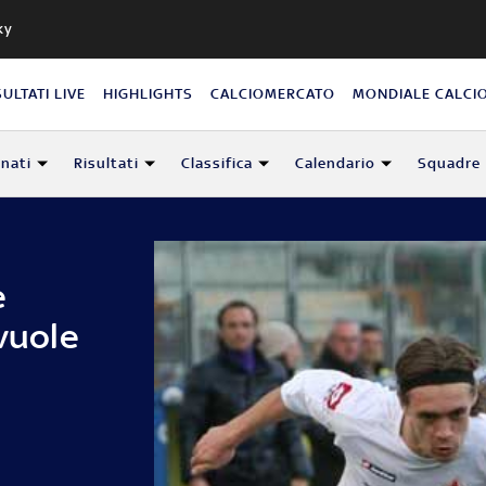
ky
SULTATI LIVE
HIGHLIGHTS
CALCIOMERCATO
MONDIALE CALCI
nati
Risultati
Classifica
Calendario
Squadre
e
 vuole