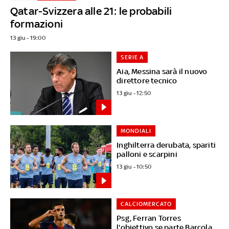
Qatar-Svizzera alle 21: le probabili
formazioni
13 giu - 19:00
SERIE A
Aia, Messina sarà il nuovo
direttore tecnico
13 giu - 12:50
MONDIALI
Inghilterra derubata, spariti
palloni e scarpini
13 giu - 10:50
CALCIOMERCATO
Psg, Ferran Torres
l'obiettivo se parte Barcola