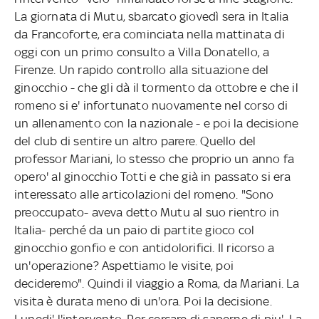
La giornata di Mutu, sbarcato giovedì sera in Italia
da Francoforte, era cominciata nella mattinata di
oggi con un primo consulto a Villa Donatello, a
Firenze. Un rapido controllo alla situazione del
ginocchio - che gli dà il tormento da ottobre e che il
romeno si e' infortunato nuovamente nel corso di
un allenamento con la nazionale - e poi la decisione
del club di sentire un altro parere. Quello del
professor Mariani, lo stesso che proprio un anno fa
opero' al ginocchio Totti e che già in passato si era
interessato alle articolazioni del romeno. "Sono
preoccupato- aveva detto Mutu al suo rientro in
Italia- perché da un paio di partite gioco col
ginocchio gonfio e con antidolorifici. Il ricorso a
un'operazione? Aspettiamo le visite, poi
decideremo". Quindi il viaggio a Roma, da Mariani. La
visita è durata meno di un'ora. Poi la decisione.
Lunedi' l'intervento. Per cercare di saperne di piu'. La