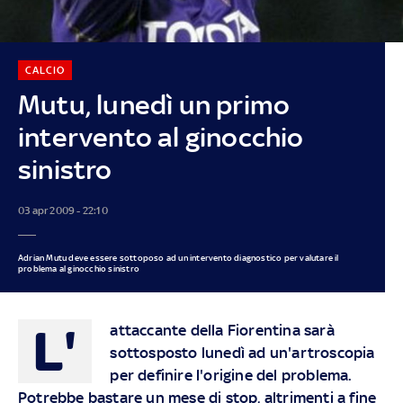
CALCIO
Mutu, lunedì un primo
intervento al ginocchio
sinistro
03 apr 2009 - 22:10
Adrian Mutu deve essere sottoposo ad un intervento diagnostico per valutare il
problema al ginocchio sinistro
L'
attaccante della Fiorentina sarà
sottosposto lunedì ad un'artroscopia
per definire l'origine del problema.
Potrebbe bastare un mese di stop, altrimenti a fine