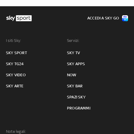
ACCEDI A SKY GO
I siti Sky:
Servizi:
SKY SPORT
SKY TV
SKY TG24
SKY APPS
SKY VIDEO
NOW
SKY ARTE
SKY BAR
SPAZI SKY
PROGRAMMI
Note legali: