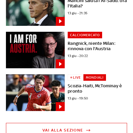
Mancini saluta l'Al-Sadd: ora
l'Italia?
13 giu - 21:35
CALCIOMERCATO
Rangnick, niente Milan:
rinnova con l'Austria
13 giu - 20:22
LIVE
MONDIALI
Scozia-Haiti, McTominay è
pronto
13 giu - 19:50
VAI ALLA SEZIONE