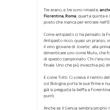
Tre erano, e tre sono rimaste,
anche
Fiorentina, Roma
, quarta quinta e s
posto che manca per entrare nell'E
Come antipasto ci ha pensato la Fio
Antipasto ricco, quasi un pranzo, v
il vino giovane di Jovetic: alla prim
dimenticare uno come Mutu, che fo
di questo campionato. Chi c'era inve
finale. Uno che più invecchia più d
E come Totti. Ci voleva il rientro del
col Bologna porta le sue firme e n
già si pregusta la beffa a Fiorenti
punti.
Anche se il Genoa sembra proprio n