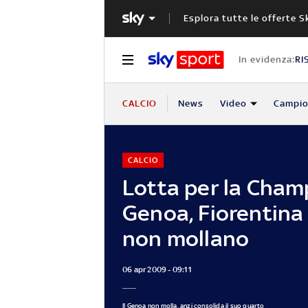
Esplora tutte le offerte S
In evidenza:
RI
CALCIO
News
Video
Campio
CALCIO
Lotta per la Cham
Genoa, Fiorentina
non mollano
06 apr 2009 - 09:11
Il Genoa non molla, anzi consolida il suo quarto