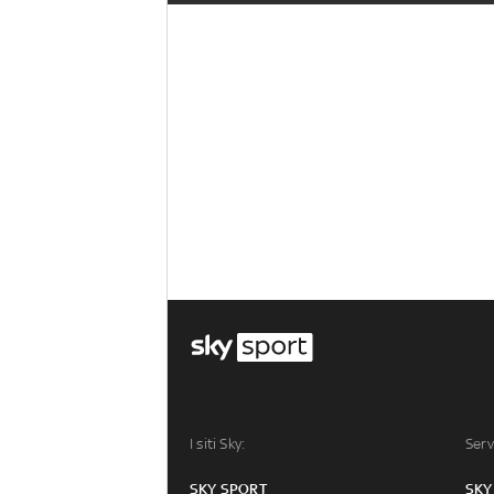
I siti Sky:
Serv
SKY SPORT
SKY