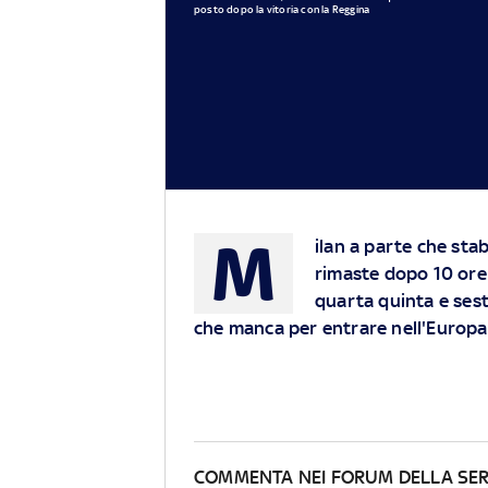
posto dopo la vitoria con la Reggina
M
ilan a parte che stab
rimaste dopo 10 ore 
quarta quinta e sesta
che manca per entrare nell'Europa
COMMENTA NEI FORUM DELLA SER