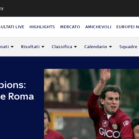
ky
SULTATI LIVE
HIGHLIGHTS
MERCATO
AMICHEVOLI
EUROPEI 
nati
Risultati
Classifica
Calendario
Squadre
pions:
 e Roma