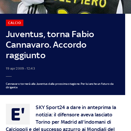
CALCIO
Juventus, torna Fabio
Cannavaro. Accordo
raggiunto
19 apr 2009 - 12:43
Cannavaro tornerà alla Juventus dalla prossima stagione. Per lui anche un futuro da
dirigente
E'
SKY Sport24 a dare in anteprima la
notizia: il difensore aveva lasciato
Torino per Madrid all'indomani di
Calciopoli e del successo azzurro ai Mondiali del