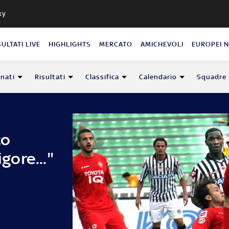
ky
SULTATI LIVE
HIGHLIGHTS
MERCATO
AMICHEVOLI
EUROPEI 
nati
Risultati
Classifica
Calendario
Squadre
co
igore..."