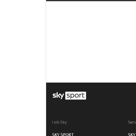
I siti Sky:
Serv
SKY SPORT
SKY