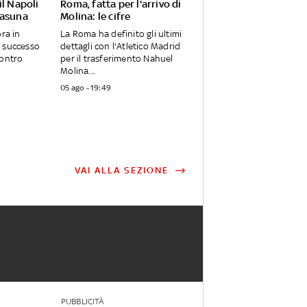
il Napoli
Roma, fatta per l'arrivo di
sasuna
Molina: le cifre
ora in
La Roma ha definito gli ultimi
l successo
dettagli con l'Atletico Madrid
Contro
per il trasferimento Nahuel
Molina....
05 ago - 19:49
VAI ALLA SEZIONE
PUBBLICITÀ