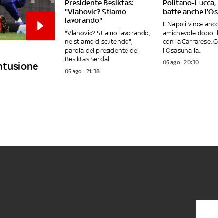
Presidente Besiktas:
Politano-Lucca, 
"Vlahovic? Stiamo
batte anche l'O
lavorando"
Il Napoli vince anc
"Vlahovic? Stiamo lavorando,
amichevole dopo i
ne stiamo discutendo",
con la Carrarese. 
parola del presidente del
l'Osasuna la...
Besiktas Serdal...
05 ago - 20:30
ontusione
05 ago - 21:38