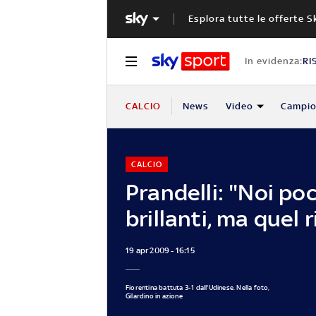
Esplora tutte le offerte S
In evidenza:
RI
CALCIO
News
Video
Campio
CALCIO
Prandelli: "Noi po
brillanti, ma quel r
19 apr 2009 - 16:15
Fiorentina battuta 3-1 dall'Udinese. Nella foto,
Gilardino in azione