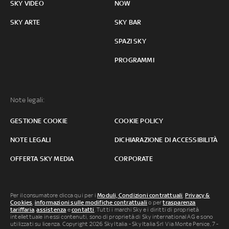
SKY VIDEO
NOW
SKY ARTE
SKY BAR
SPAZI SKY
PROGRAMMI
Note legali:
GESTIONE COOKIE
COOKIE POLICY
NOTE LEGALI
DICHIARAZIONE DI ACCESSIBILITÀ
OFFERTA SKY MEDIA
CORPORATE
Per il consumatore clicca qui per i
Moduli, Condizioni contrattuali
,
Privacy &
Cookies
,
informazioni sulle modifiche contrattuali
o per
trasparenza
tariffaria
,
assistenza
e
contatti
. Tutti i marchi Sky e i diritti di proprietà
intellettuale in essi contenuti, sono di proprietà di Sky international AG e sono
utilizzati su licenza. Copyright 2026 Sky Italia - Sky Italia Srl Via Monte Penice, 7 -