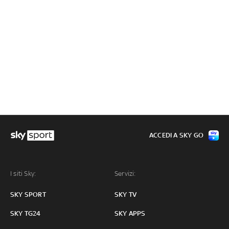
ACCEDI A SKY GO
I siti Sky:
Servizi:
SKY SPORT
SKY TV
SKY TG24
SKY APPS