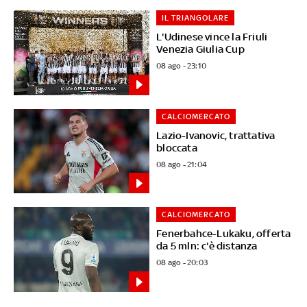
IL TRIANGOLARE
L'Udinese vince la Friuli
Venezia Giulia Cup
08 ago - 23:10
CALCIOMERCATO
Lazio-Ivanovic, trattativa
bloccata
08 ago - 21:04
CALCIOMERCATO
Fenerbahce-Lukaku, offerta
da 5 mln: c'è distanza
08 ago - 20:03