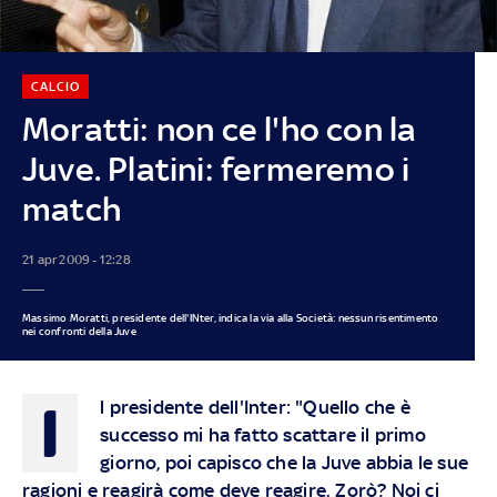
CALCIO
Moratti: non ce l'ho con la
Juve. Platini: fermeremo i
match
21 apr 2009 - 12:28
Massimo Moratti, presidente dell'INter, indica la via alla Società: nessun risentimento
nei confronti della Juve
I
l presidente dell'Inter: "Quello che è
successo mi ha fatto scattare il primo
giorno, poi capisco che la Juve abbia le sue
ragioni e reagirà come deve reagire. Zorò? Noi ci