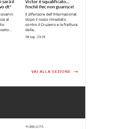
 sarà il
Victor è squalificato...
ovo dt"
finché Pec non guarisce!
Giovanni
Il difensore dell'Internacional,
za al
dopo il rosso rimediato
lio
contro il Cruzeiro e la frattura
ato:...
della...
28 lug - 23:25
VAI ALLA SEZIONE
PUBBLICITÀ