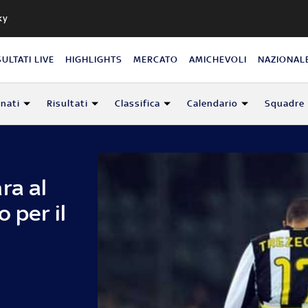
ky
SULTATI LIVE
HIGHLIGHTS
MERCATO
AMICHEVOLI
NAZIONAL
nati
Risultati
Classifica
Calendario
Squadre
ra al
 per il