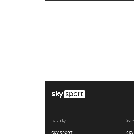
I siti Sky:
Serv
SKY SPORT
SKY