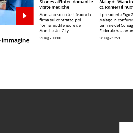
Stones all'Inter, domani le
Malagò: "Mancini
visite mediche
ct, Ranieri il nu
Mancano solo i test fisici e la
Il presidente Figc 
firma sul contratto, poi
Malagò in conferen
l'ormai ex difensore del
termine del Consig
Manchester City...
Federale ha annunci
29 lug - 00:00
28 lug - 23:59
re immagine