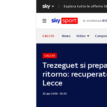
Esplora tutte le offerte S
In evidenza:
RI
CALCIO
News
Video
Campio
CALCIO
Trezeguet si prepa
ritorno: recuperato
Lecce
30 apr 2009 - 16:30