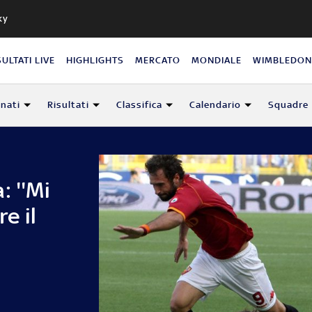
ky
SULTATI LIVE
HIGHLIGHTS
MERCATO
MONDIALE
WIMBLEDO
nati
Risultati
Classifica
Calendario
Squadre
: ''Mi
e il