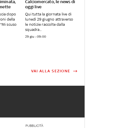
iminata,
Calciomercato, le news di
imette
oggi live
ascia dopo
Qui tutta la giornata live di
roni della
lunedì 29 giugno attraverso
 "Mi scuso
le notizie raccolte dalla
squadra...
29 giu - 09:00
VAI ALLA SEZIONE
PUBBLICITÀ