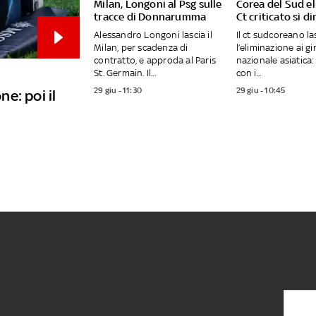
Milan, Longoni al Psg sulle
Corea del Sud el
tracce di Donnarumma
Ct criticato si d
Alessandro Longoni lascia il
Il ct sudcoreano l
Milan, per scadenza di
l’eliminazione ai gi
contratto, e approda al Paris
nazionale asiatica:
St. Germain. Il...
con i...
29 giu - 11:30
29 giu - 10:45
ne: poi il