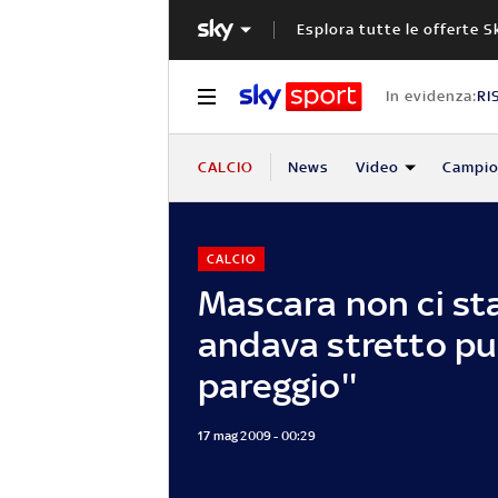
Esplora tutte le offerte S
In evidenza:
RI
CALCIO
News
Video
Campio
CALCIO
Mascara non ci sta
andava stretto pur
pareggio''
17 mag 2009 - 00:29