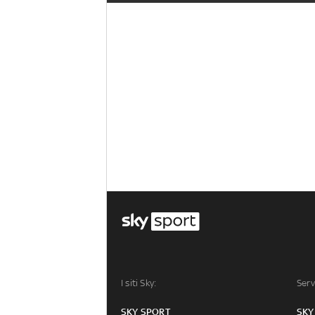
I siti Sky:
Serv
SKY SPORT
SKY