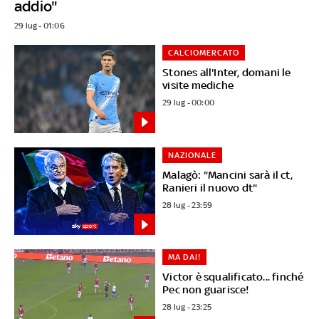
addio"
29 lug - 01:06
CALCIOMERCATO
Stones all'Inter, domani le
visite mediche
29 lug - 00:00
NAZIONALE
Malagò: "Mancini sarà il ct,
Ranieri il nuovo dt"
28 lug - 23:59
MA DAI!
Victor è squalificato... finché
Pec non guarisce!
28 lug - 23:25