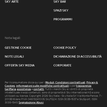
SKY ARTE
SKY BAR
SPAZI SKY
PROGRAMMI
Note legali:
GESTIONE COOKIE
COOKIE POLICY
NOTE LEGALI
DICHIARAZIONE DI ACCESSIBILITÀ
OFFERTA SKY MEDIA
CORPORATE
Per il consumatore clicca qui per i
Moduli, Condizioni contrattuali
,
Privacy &
Cookies
,
informazioni sulle modifiche contrattuali
o per
trasparenza
tariffaria
,
assistenza
e
contatti
. Tutti i marchi Sky e i diritti di proprietà
intellettuale in essi contenuti, sono di proprietà di Sky international AG e sono
utilizzati su licenza. Copyright 2026 Sky Italia - Sky Italia Srl Via Monte Penice, 7 -
20138 Milano P.IVA 04619241005. SkyTG24: ISSN 3035-1537 e SkySport: ISSN
3035-1545.
Segnalazione Abusi