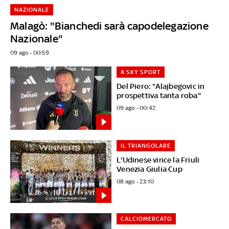
NAZIONALE
Malagò: "Bianchedi sarà capodelegazione
Nazionale"
09 ago - 00:59
A SKY SPORT
Del Piero: "Alajbegovic in
prospettiva tanta roba"
09 ago - 00:42
IL TRIANGOLARE
L'Udinese vince la Friuli
Venezia Giulia Cup
08 ago - 23:10
CALCIOMERCATO