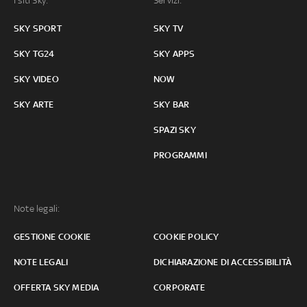
I siti Sky:
Servizi:
SKY SPORT
SKY TV
SKY TG24
SKY APPS
SKY VIDEO
NOW
SKY ARTE
SKY BAR
SPAZI SKY
PROGRAMMI
Note legali:
GESTIONE COOKIE
COOKIE POLICY
NOTE LEGALI
DICHIARAZIONE DI ACCESSIBILITÀ
OFFERTA SKY MEDIA
CORPORATE