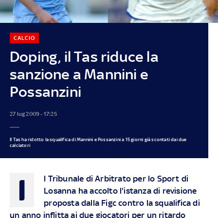
CALCIO
Doping, il Tas riduce la
sanzione a Mannini e
Possanzini
27 lug 2009 - 17:25
Il Tas ha ridotto la squalifica di Mannini e Possanzini a 15 giorni già scontati dai due
calciatori
I
l Tribunale di Arbitrato per lo Sport di
Losanna ha accolto l'istanza di revisione
proposta dalla Figc contro la squalifica di
un anno inflitta ai due giocatori per un ritardo