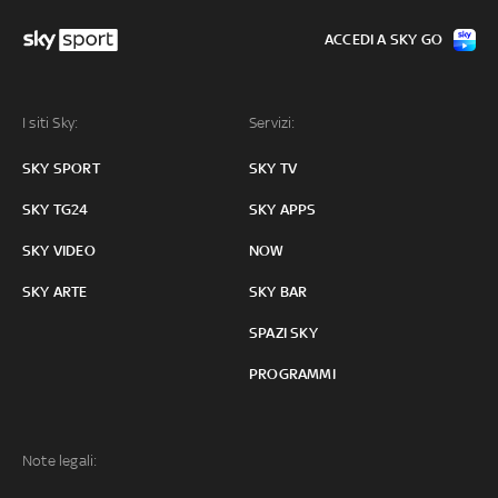
ACCEDI A SKY GO
I siti Sky:
Servizi:
SKY SPORT
SKY TV
SKY TG24
SKY APPS
SKY VIDEO
NOW
SKY ARTE
SKY BAR
SPAZI SKY
PROGRAMMI
Note legali: