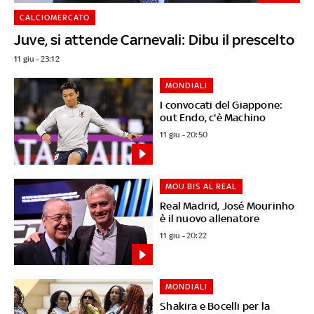
CALCIOMERCATO
Juve, si attende Carnevali: Dibu il prescelto
11 giu - 23:12
MONDIALI
I convocati del Giappone:
out Endo, c'è Machino
11 giu - 20:50
MOU BIS AL REAL
Real Madrid, José Mourinho
è il nuovo allenatore
11 giu - 20:22
MONDIALI
Shakira e Bocelli per la