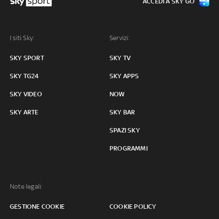
ACCEDI A SKY GO
I siti Sky:
Servizi:
SKY SPORT
SKY TV
SKY TG24
SKY APPS
SKY VIDEO
NOW
SKY ARTE
SKY BAR
SPAZI SKY
PROGRAMMI
Note legali:
GESTIONE COOKIE
COOKIE POLICY