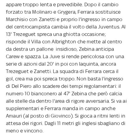
appare troppo lenta e prevedibile. Dopo il cambio
forzato tra Molinaro e Grygera, Ferrara sostituisce
Marchisio con Zanetti e proprio l'ingresso in campo
del centrocampista cambia il volto della Juventus. Al
13' Trezeguet spreca una ghiotta occasione;
risponde il Villa con Albrighton che mette al centro
da destra un pallone insidioso, Zebina anticipa
Carew e spazza. La Juve si rende pericolosa con una
serie di azioni dal 20' in poi con Iaquinta, ancora
Trezeguet e Zanetti. La squadra di Ferrara cerca il
gol, crea ma poi spreca troppo. Non basta l'ingresso
di Del Piero allo scadere dei tempi regolamentari: il
numero 10 bianconero al 47' Zebina che però calcia
alle stelle da dentro l'area di rigore avversaria. Si va ai
supplementari e Ferrara manda in campo anche
Amauri (al posto di Giovinco). Si gioca a ritmi lenti in
attesa dei rigori. Dagli 11 metri gli inglesi sbagliano di
meno e vincono.