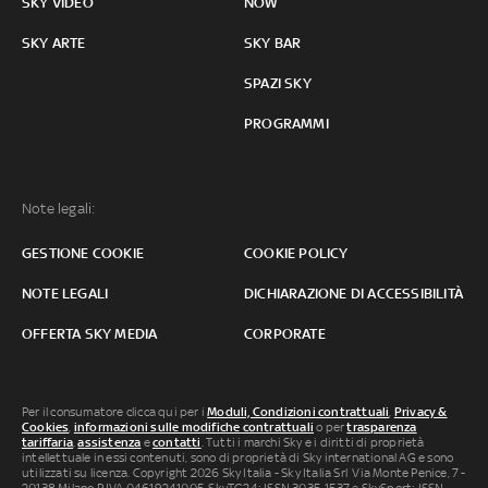
SKY VIDEO
NOW
SKY ARTE
SKY BAR
SPAZI SKY
PROGRAMMI
Note legali:
GESTIONE COOKIE
COOKIE POLICY
NOTE LEGALI
DICHIARAZIONE DI ACCESSIBILITÀ
OFFERTA SKY MEDIA
CORPORATE
Per il consumatore clicca qui per i
Moduli, Condizioni contrattuali
,
Privacy &
Cookies
,
informazioni sulle modifiche contrattuali
o per
trasparenza
tariffaria
,
assistenza
e
contatti
. Tutti i marchi Sky e i diritti di proprietà
intellettuale in essi contenuti, sono di proprietà di Sky international AG e sono
utilizzati su licenza. Copyright 2026 Sky Italia - Sky Italia Srl Via Monte Penice, 7 -