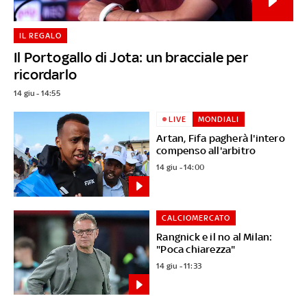
IL REGALO
Il Portogallo di Jota: un bracciale per
ricordarlo
14 giu - 14:55
LIVE
MONDIALI
Artan, Fifa pagherà l'intero
compenso all'arbitro
14 giu - 14:00
CALCIOMERCATO
Rangnick e il no al Milan:
"Poca chiarezza"
14 giu - 11:33