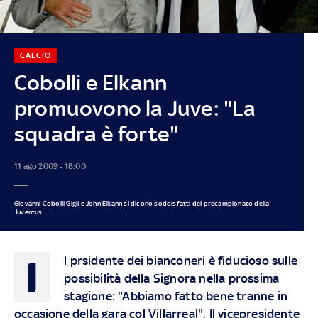
CALCIO
Cobolli e Elkann
promuovono la Juve: "La
squadra è forte"
11 ago 2009 - 18:00
Giovanni Cobolli Gigli e John Elkann si dicono soddisfatti del precampionato della
Juventus
I
l prsidente dei bianconeri è fiducioso sulle
possibilità della Signora nella prossima
stagione: "Abbiamo fatto bene tranne in
occasione della gara col Villarreal". Il vicepresidente