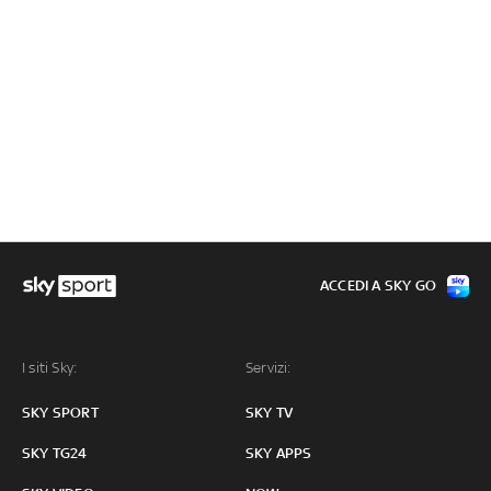
ACCEDI A SKY GO
I siti Sky:
Servizi:
SKY SPORT
SKY TV
SKY TG24
SKY APPS