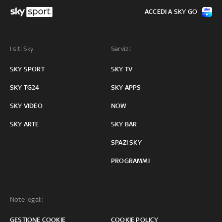
ACCEDI A SKY GO
I siti Sky:
Servizi:
SKY SPORT
SKY TV
SKY TG24
SKY APPS
SKY VIDEO
NOW
SKY ARTE
SKY BAR
SPAZI SKY
PROGRAMMI
Note legali:
GESTIONE COOKIE
COOKIE POLICY