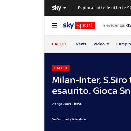
Esplora tutte le offerte S
In evidenza:
RI
CALCIO
News
Video
Campio
CALCIO
Milan-Inter, S.Siro
esaurito. Gioca Sn
29 ago 2009 - 16:50
San Siro, derby Milan-Inter