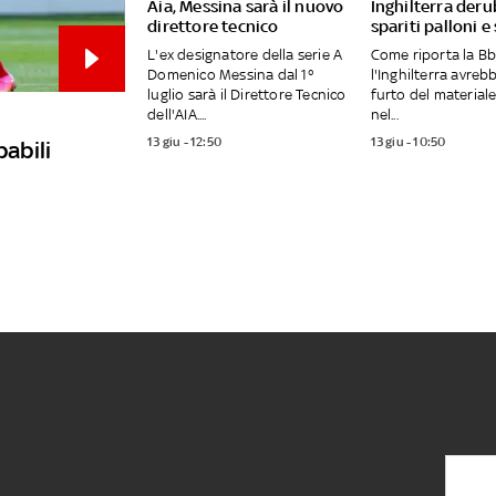
Aia, Messina sarà il nuovo
Inghilterra deru
direttore tecnico
spariti palloni e
L'ex designatore della serie A
Come riporta la Bb
Domenico Messina dal 1°
l'Inghilterra avrebb
luglio sarà il Direttore Tecnico
furto del material
dell'AIA....
nel...
13 giu - 12:50
13 giu - 10:50
babili