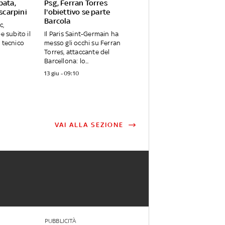
bata,
Psg, Ferran Torres
 scarpini
l'obiettivo se parte
Barcola
c,
e subito il
Il Paris Saint-Germain ha
e tecnico
messo gli occhi su Ferran
Torres, attaccante del
Barcellona: lo...
13 giu - 09:10
VAI ALLA SEZIONE
PUBBLICITÀ