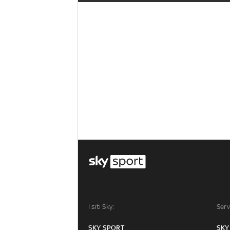
I siti Sky:
Serv
SKY SPORT
SKY