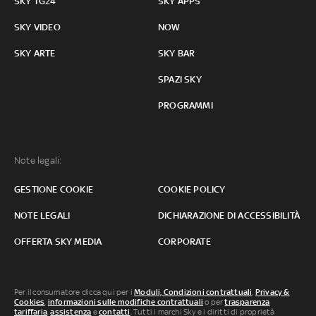
SKY TG24
SKY APPS
SKY VIDEO
NOW
SKY ARTE
SKY BAR
SPAZI SKY
PROGRAMMI
Note legali:
GESTIONE COOKIE
COOKIE POLICY
NOTE LEGALI
DICHIARAZIONE DI ACCESSIBILITÀ
OFFERTA SKY MEDIA
CORPORATE
Per il consumatore clicca qui per i
Moduli, Condizioni contrattuali
,
Privacy &
Cookies
,
informazioni sulle modifiche contrattuali
o per
trasparenza
tariffaria
,
assistenza
e
contatti
. Tutti i marchi Sky e i diritti di proprietà