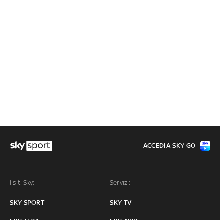
ACCEDI A SKY GO
I siti Sky:
Servizi:
SKY SPORT
SKY TV