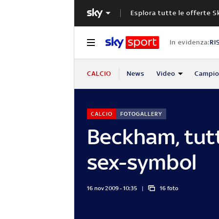
Esplora tutte le offerte S
In evidenza:
RI
CALCIO
News
Video
Campio
CALCIO
FOTOGALLERY
Beckham, tutti
sex-symbol
16 nov 2009 - 10:35
16 foto