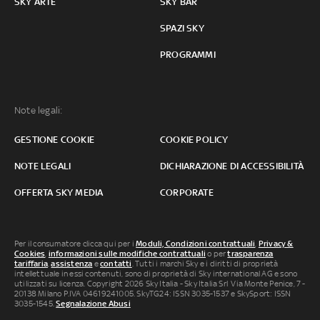
SKY ARTE
SKY BAR
SPAZI SKY
PROGRAMMI
Note legali:
GESTIONE COOKIE
COOKIE POLICY
NOTE LEGALI
DICHIARAZIONE DI ACCESSIBILITÀ
OFFERTA SKY MEDIA
CORPORATE
Per il consumatore clicca qui per i
Moduli, Condizioni contrattuali
,
Privacy &
Cookies
,
informazioni sulle modifiche contrattuali
o per
trasparenza
tariffaria
,
assistenza
e
contatti
. Tutti i marchi Sky e i diritti di proprietà
intellettuale in essi contenuti, sono di proprietà di Sky international AG e sono
utilizzati su licenza. Copyright 2026 Sky Italia - Sky Italia Srl Via Monte Penice, 7 -
20138 Milano P.IVA 04619241005. SkyTG24: ISSN 3035-1537 e SkySport: ISSN
3035-1545.
Segnalazione Abusi