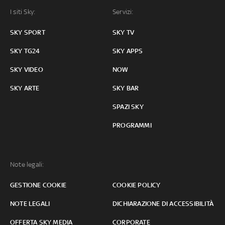
I siti Sky:
Servizi:
SKY SPORT
SKY TV
SKY TG24
SKY APPS
SKY VIDEO
NOW
SKY ARTE
SKY BAR
SPAZI SKY
PROGRAMMI
Note legali:
GESTIONE COOKIE
COOKIE POLICY
NOTE LEGALI
DICHIARAZIONE DI ACCESSIBILITÀ
OFFERTA SKY MEDIA
CORPORATE