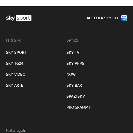
ACCEDI A SKY GO
I siti Sky:
Servizi:
SKY SPORT
SKY TV
SKY TG24
SKY APPS
SKY VIDEO
NOW
SKY ARTE
SKY BAR
SPAZI SKY
PROGRAMMI
Note legali: