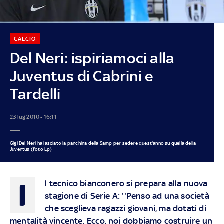
CALCIO
Del Neri: ispiriamoci alla
Juventus di Cabrini e
Tardelli
23 lug 2010 - 16:11
Gigi Del Neri ha lasciato la panchina della Samp per sedere quest'anno su quella della
Juventus (foto Lp)
I
l tecnico bianconero si prepara alla nuova
stagione di Serie A: ''Penso ad una società
che sceglieva ragazzi giovani, ma dotati di
mentalità vincente. Ecco, noi dobbiamo costruire un