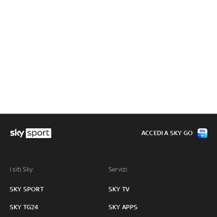
ACCEDI A SKY GO
I siti Sky:
Servizi:
SKY SPORT
SKY TV
SKY TG24
SKY APPS