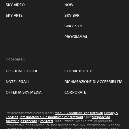
SKY VIDEO
NOW
SKY ARTE
SKY BAR
SPAZI SKY
PROGRAMMI
Note legali:
GESTIONE COOKIE
COOKIE POLICY
NOTE LEGALI
DICHIARAZIONE DI ACCESSIBILITÀ
OFFERTA SKY MEDIA
CORPORATE
Per il consumatore clicca qui per i
Moduli, Condizioni contrattuali
,
Privacy &
Cookies
,
informazioni sulle modifiche contrattuali
o per
trasparenza
tariffaria
,
assistenza
e
contatti
. Tutti i marchi Sky e i diritti di proprietà
intellettuale in essi contenuti, sono di proprietà di Sky international AG e sono