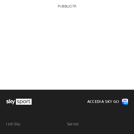
PUBBLICITÀ
ACCEDI A SKY GO
I siti Sky:
Servizi: