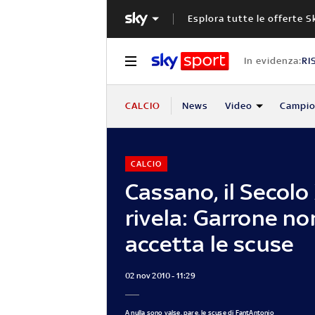
Esplora tutte le offerte S
In evidenza:
RI
CALCIO
News
Video
Campio
CALCIO
Cassano, il Secolo
rivela: Garrone no
accetta le scuse
02 nov 2010 - 11:29
A nulla sono valse, pare, le scuse di FantAntonio