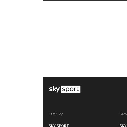
I siti Sky:
Serv
SKY SPORT
SKY