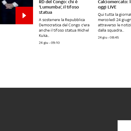
RD del Congo: chi è
Calciomercato: l
'Lumumba', il tifoso
oggi LIVE
statua
Qui tutta la giornat
A sostenere la Repubblica
mercoledì 24 giug
Democratica del Congo c'era
attraverso le notiz
anche il tifoso statua Michel
dalla squadra...
Kuka...
24 giu - 08:45
24 giu - 09:10