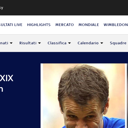
ky
SULTATI LIVE
HIGHLIGHTS
MERCATO
MONDIALE
WIMBLEDO
nati
Risultati
Classifica
Calendario
Squadre
 XIX
n